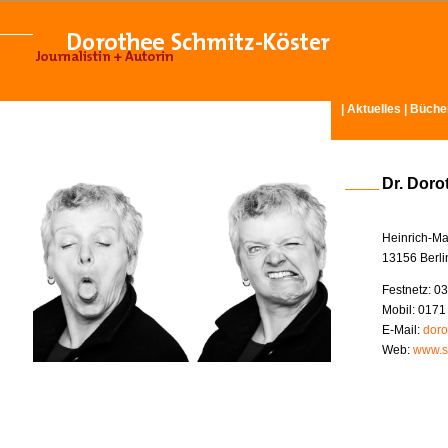
|
Aktuelles
|
Büche
Dr. Doro
Heinrich-Ma
13156 Berli
Festnetz: 03
Mobil: 0171
E-Mail:
doro
Web:
www.s