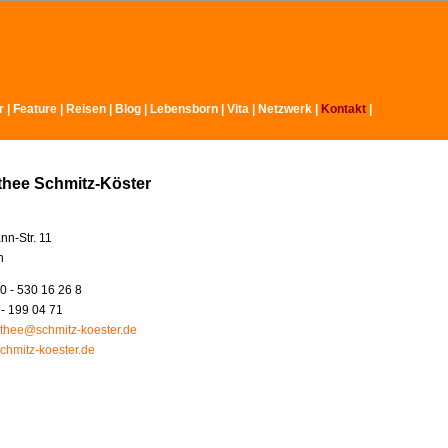
r
|
Feature
|
Reisen
|
Blog
|
Lebensborn
|
Vita
|
Netzwerk
|
Kontakt
|
thee Schmitz-Köster
nn-Str. 11
n
0 - 530 16 26 8
 - 199 04 71
thee@schmitz-koester.de
chmitz-koester.de