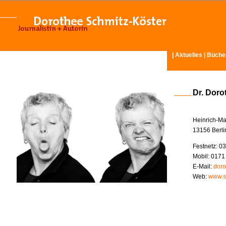
|
Aktuelles
|
Büche
Dr. Doro
Heinrich-Ma
13156 Berli
Festnetz: 03
Mobil: 0171
E-Mail:
doro
Web:
www.s