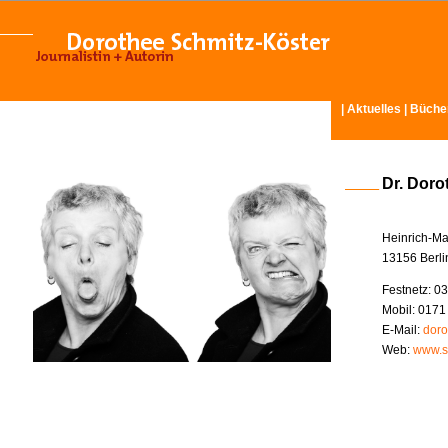
|
Aktuelles
|
Büche
Dr. Doro
Heinrich-Ma
13156 Berli
Festnetz: 03
Mobil: 0171
E-Mail:
doro
Web:
www.s