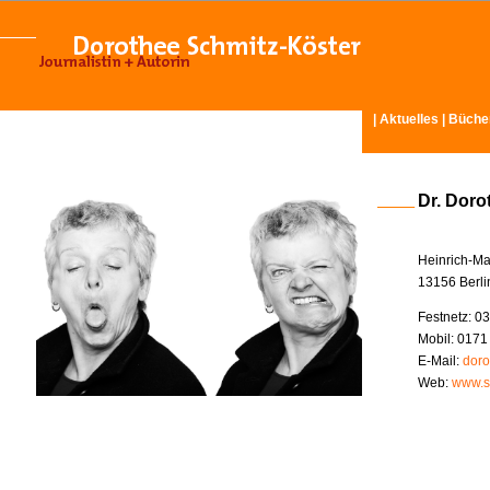
|
Aktuelles
|
Büche
Dr. Doro
Heinrich-Ma
13156 Berli
Festnetz: 03
Mobil: 0171
E-Mail:
doro
Web:
www.s