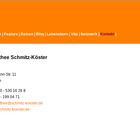
r
|
Feature
|
Reisen
|
Blog
|
Lebensborn
|
Vita
|
Netzwerk
|
Kontakt
|
thee Schmitz-Köster
nn-Str. 11
n
0 - 530 16 26 8
 - 199 04 71
thee@schmitz-koester.de
chmitz-koester.de