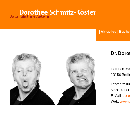
|
Aktuelles
|
Büche
Dr. Doro
Heinrich-Ma
13156 Berli
Festnetz: 03
Mobil: 0171
E-Mail:
doro
Web:
www.s