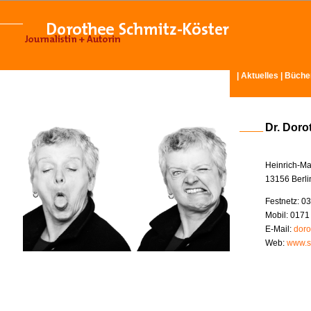
|
Aktuelles
|
Büche
Dr. Doro
Heinrich-Ma
13156 Berli
Festnetz: 03
Mobil: 0171
E-Mail:
doro
Web:
www.s