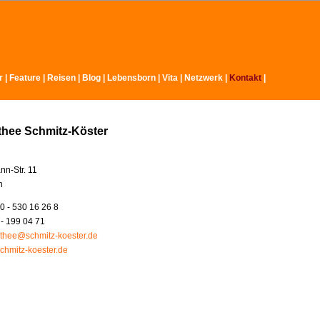
r
|
Feature
|
Reisen
|
Blog
|
Lebensborn
|
Vita
|
Netzwerk
|
Kontakt
|
thee Schmitz-Köster
nn-Str. 11
n
0 - 530 16 26 8
 - 199 04 71
thee@schmitz-koester.de
chmitz-koester.de