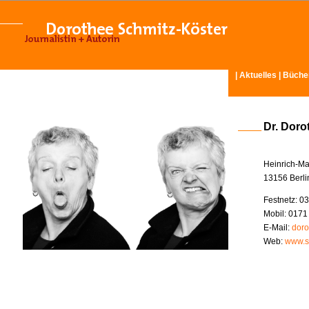
|
Aktuelles
|
Büche
Dr. Doro
Heinrich-Ma
13156 Berli
Festnetz: 03
Mobil: 0171
E-Mail:
doro
Web:
www.s