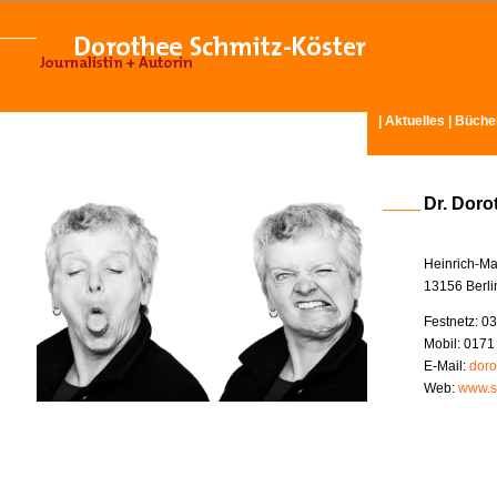
|
Aktuelles
|
Büche
Dr. Doro
Heinrich-Ma
13156 Berli
Festnetz: 03
Mobil: 0171
E-Mail:
doro
Web:
www.s