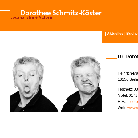
|
Aktuelles
|
Büche
Dr. Doro
Heinrich-Ma
13156 Berli
Festnetz: 03
Mobil: 0171
E-Mail:
doro
Web:
www.s