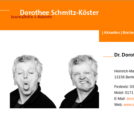
|
Aktuelles
|
Büche
Dr. Doro
Heinrich-Ma
13156 Berli
Festnetz: 03
Mobil: 0171
E-Mail:
doro
Web:
www.s