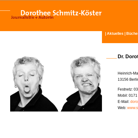
|
Aktuelles
|
Büche
Dr. Doro
Heinrich-Ma
13156 Berli
Festnetz: 03
Mobil: 0171
E-Mail:
doro
Web:
www.s