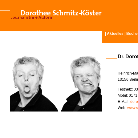
|
Aktuelles
|
Büche
Dr. Doro
Heinrich-Ma
13156 Berli
Festnetz: 03
Mobil: 0171
E-Mail:
doro
Web:
www.s