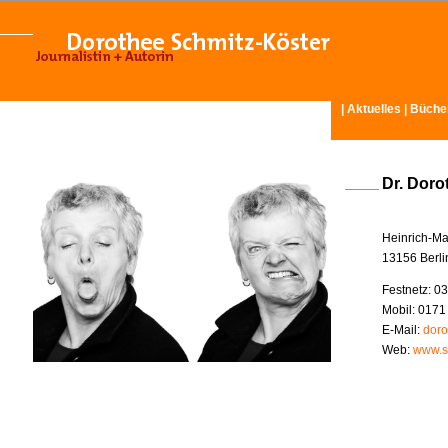
|
Aktuelles
|
Büche
Dr. Doro
Heinrich-Ma
13156 Berli
Festnetz: 03
Mobil: 0171
E-Mail:
doro
Web:
www.s