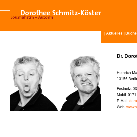
|
Aktuelles
|
Büche
Dr. Doro
Heinrich-Ma
13156 Berli
Festnetz: 03
Mobil: 0171
E-Mail:
doro
Web:
www.s