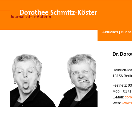
|
Aktuelles
|
Büche
Dr. Doro
Heinrich-Ma
13156 Berli
Festnetz: 03
Mobil: 0171
E-Mail:
doro
Web:
www.s