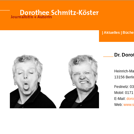
|
Aktuelles
|
Büche
Dr. Doro
Heinrich-Ma
13156 Berli
Festnetz: 03
Mobil: 0171
E-Mail:
doro
Web:
www.s