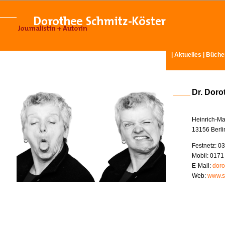
|
Aktuelles
|
Büche
Dr. Doro
Heinrich-Ma
13156 Berli
Festnetz: 03
Mobil: 0171
E-Mail:
doro
Web:
www.s