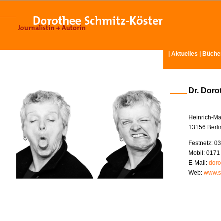
|
Aktuelles
|
Büche
Dr. Doro
Heinrich-Ma
13156 Berli
Festnetz: 03
Mobil: 0171
E-Mail:
doro
Web:
www.s