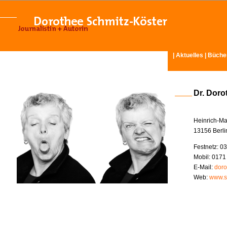
|
Aktuelles
|
Büche
Dr. Doro
Heinrich-Ma
13156 Berli
Festnetz: 03
Mobil: 0171
E-Mail:
doro
Web:
www.s