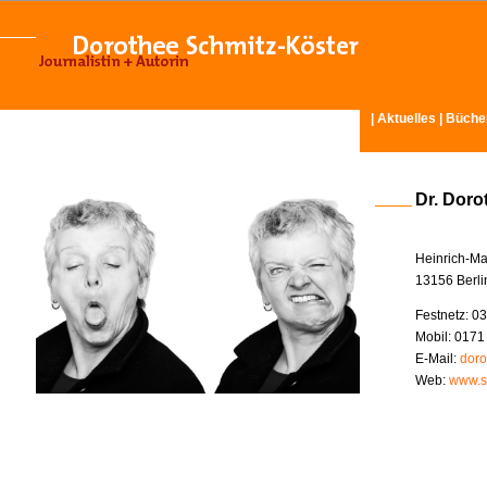
|
Aktuelles
|
Büche
Dr. Doro
Heinrich-Ma
13156 Berli
Festnetz: 03
Mobil: 0171
E-Mail:
doro
Web:
www.s