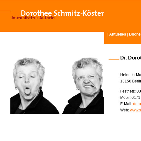
|
Aktuelles
|
Büche
Dr. Doro
Heinrich-Ma
13156 Berli
Festnetz: 03
Mobil: 0171
E-Mail:
doro
Web:
www.s