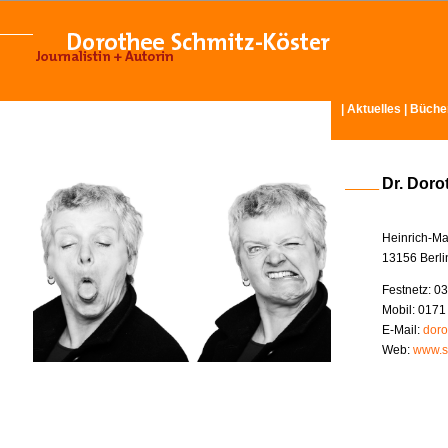
|
Aktuelles
|
Büche
Dr. Doro
Heinrich-Ma
13156 Berli
Festnetz: 03
Mobil: 0171
E-Mail:
doro
Web:
www.s