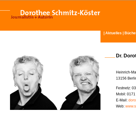
|
Aktuelles
|
Büche
Dr. Doro
Heinrich-Ma
13156 Berli
Festnetz: 03
Mobil: 0171
E-Mail:
doro
Web:
www.s