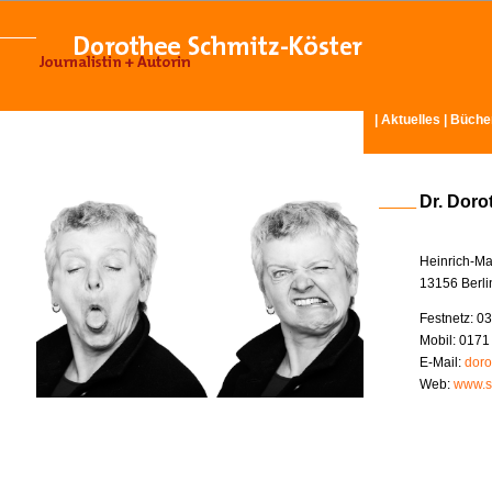
|
Aktuelles
|
Büche
Dr. Doro
Heinrich-Ma
13156 Berli
Festnetz: 03
Mobil: 0171
E-Mail:
doro
Web:
www.s