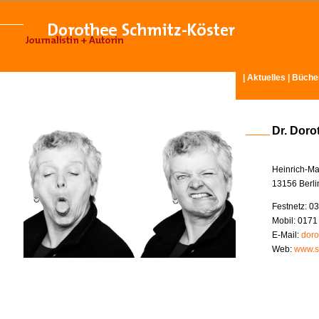
|
Aktuelles
|
Büche
Dr. Doro
Heinrich-Ma
13156 Berli
Festnetz: 03
Mobil: 0171
E-Mail:
doro
Web:
www.s