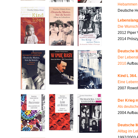
Hebammen i
Deutsche He
Lebenslang
Die Wunsch
2012 Piper 
2014 Prószy
Deutsche Mu
Der Lebensb
2010
Aufbau
Kind L 364.
Eine Lebens
2007 Rowohl
Der Krieg m
Als deutsch
2004 Aufba
Deutsche Mu
Alltag im L
1997/2003 A