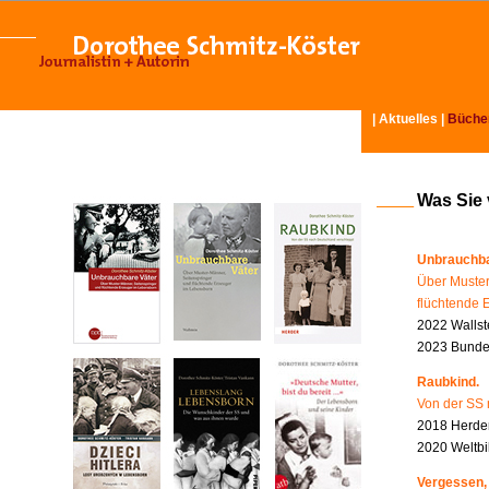
|
Aktuelles
|
Büche
Was Sie
Unbrauchba
Über Muster
flüchtende 
2022 Wallst
2023 Bundes
Raubkind.
Von der SS 
2018 Herder
2020 Weltbi
Vergessen,