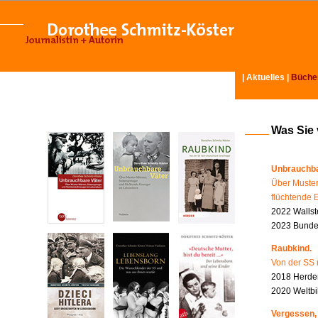
|
Aktuelles
|
Büche
Was Sie
Unbrauchba
Über Muster
flüchtende 
2022 Wallst
2023 Bundes
Raubkind.
Von der SS 
2018 Herder
2020 Weltbi
Vergessen,