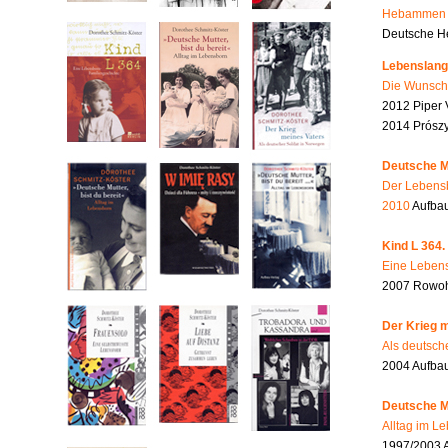
Hebammen i
Deutsche He
Lebenslang
Die Wunsch
2012 Piper 
2014 Prószy
Deutsche Mu
Der Lebensb
2010
Aufbau
Kind L 364.
Eine Lebens
2007 Rowohl
Der Krieg m
Als deutsch
2004 Aufba
Deutsche Mu
Alltag im L
1997/2003 A