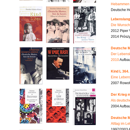
Hebammen i
Deutsche He
Lebenslang
Die Wunsch
2012 Piper 
2014 Prószy
Deutsche Mu
Der Lebensb
2010
Aufbau
Kind L 364.
Eine Lebens
2007 Rowohl
Der Krieg m
Als deutsch
2004 Aufba
Deutsche Mu
Alltag im L
1997/2003 A