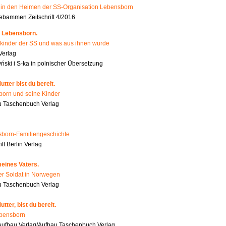
n den Heimen der SS-Organisation Lebensborn
bammen Zeitschrift 4/2016
 Lebensborn.
kinder der SS und was aus ihnen wurde
Verlag
ński i S-ka in polnischer Übersetzung
tter bist du bereit.
orn und seine Kinder
 Taschenbuch Verlag
born-Familiengeschichte
t Berlin Verlag
eines Vaters.
er Soldat in Norwegen
u Taschenbuch Verlag
tter, bist du bereit.
ebensborn
ufbau Verlag/Aufbau Taschenbuch Verlag