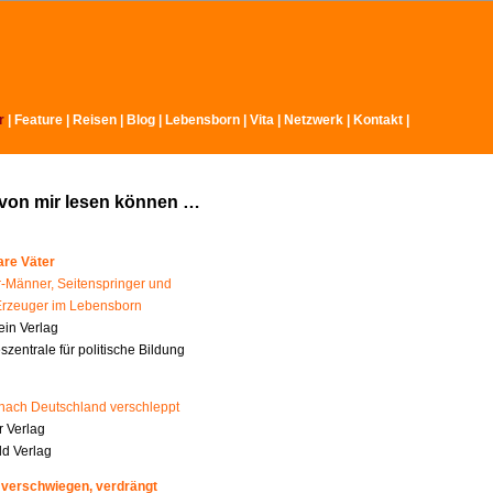
r
|
Feature
|
Reisen
|
Blog
|
Lebensborn
|
Vita
|
Netzwerk
|
Kontakt
|
 von mir lesen können …
re Väter
-Männer, Seitenspringer und
Erzeuger im Lebensborn
ein Verlag
zentrale für politische Bildung
nach Deutschland verschleppt
 Verlag
ld Verlag
 verschwiegen, verdrängt