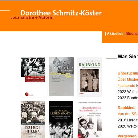
|
Aktuelles
|
Büche
Was Sie
Unbrauchba
Über Muster
flüchtende 
2022 Wallst
2023 Bundes
Raubkind.
Von der SS 
2018 Herder
2020 Weltbi
Vergessen,