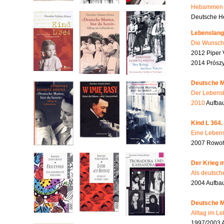
Hebammen i
Deutsche He
Lebenslang
Die Wunsch
2012 Piper 
2014 Prószy
Deutsche Mu
Der Lebensb
2010
Aufbau
Kind L 364.
Eine Lebens
2007 Rowohl
Der Krieg m
Als deutsch
2004 Aufba
Deutsche Mu
Alltag im L
1997/2003 A