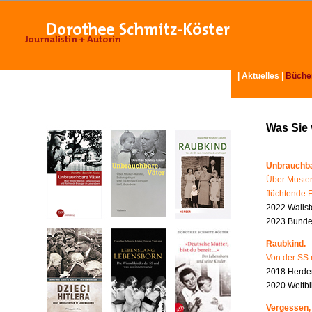
|
Aktuelles
|
Büche
Was Sie
Unbrauchba
Über Muster
flüchtende 
2022 Wallst
2023 Bundes
Raubkind.
Von der SS 
2018 Herder
2020 Weltbi
Vergessen,