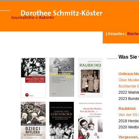
|
Aktuelles
|
Büche
Was Sie
Unbrauchba
Über Muster
flüchtende 
2022 Wallst
2023 Bundes
Raubkind.
Von der SS 
2018 Herder
2020 Weltbi
Vergessen,