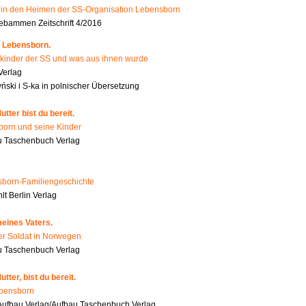
n den Heimen der SS-Organisation Lebensborn
bammen Zeitschrift 4/2016
 Lebensborn.
kinder der SS und was aus ihnen wurde
Verlag
ński i S-ka in polnischer Übersetzung
tter bist du bereit.
orn und seine Kinder
 Taschenbuch Verlag
born-Familiengeschichte
t Berlin Verlag
eines Vaters.
er Soldat in Norwegen
u Taschenbuch Verlag
tter, bist du bereit.
ebensborn
ufbau Verlag/Aufbau Taschenbuch Verlag