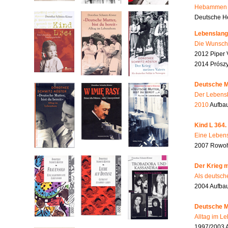
Hebammen i
Deutsche He
Lebenslang
Die Wunsch
2012 Piper 
2014 Prószy
Deutsche Mu
Der Lebensb
2010
Aufbau
Kind L 364.
Eine Lebens
2007 Rowohl
Der Krieg m
Als deutsch
2004 Aufba
Deutsche Mu
Alltag im L
1997/2003 A