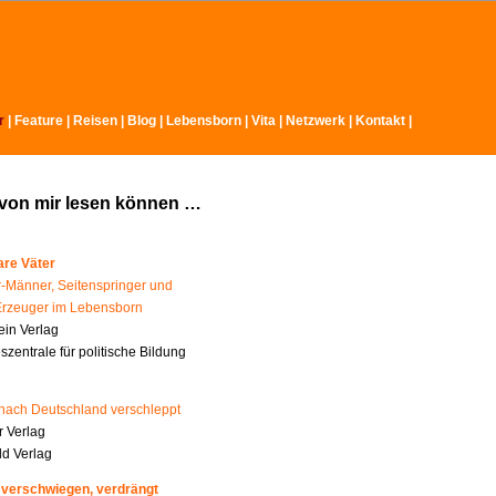
r
|
Feature
|
Reisen
|
Blog
|
Lebensborn
|
Vita
|
Netzwerk
|
Kontakt
|
 von mir lesen können …
re Väter
-Männer, Seitenspringer und
Erzeuger im Lebensborn
ein Verlag
zentrale für politische Bildung
nach Deutschland verschleppt
 Verlag
ld Verlag
 verschwiegen, verdrängt