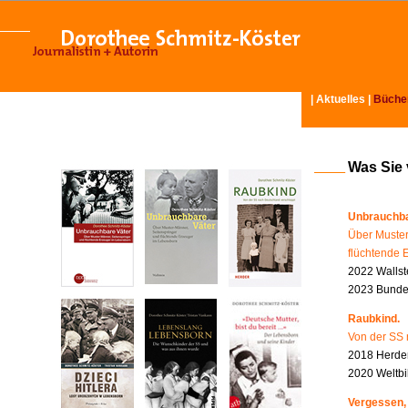
|
Aktuelles
|
Büche
Was Sie
Unbrauchba
Über Muster
flüchtende 
2022 Wallst
2023 Bundes
Raubkind.
Von der SS 
2018 Herder
2020 Weltbi
Vergessen,