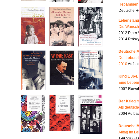
Hebammen i
Deutsche He
Lebenslang
Die Wunsch
2012 Piper 
2014 Prószy
Deutsche Mu
Der Lebensb
2010
Aufbau
Kind L 364.
Eine Lebens
2007 Rowohl
Der Krieg m
Als deutsch
2004 Aufba
Deutsche Mu
Alltag im L
1997/2003 A