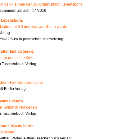
n den Heimen der SS-Organisation Lebensborn
bammen Zeitschrift 4/2016
 Lebensborn.
kinder der SS und was aus ihnen wurde
Verlag
ński i S-ka in polnischer Übersetzung
tter bist du bereit.
orn und seine Kinder
 Taschenbuch Verlag
born-Familiengeschichte
t Berlin Verlag
eines Vaters.
er Soldat in Norwegen
u Taschenbuch Verlag
tter, bist du bereit.
ebensborn
ufbau Verlag/Aufbau Taschenbuch Verlag