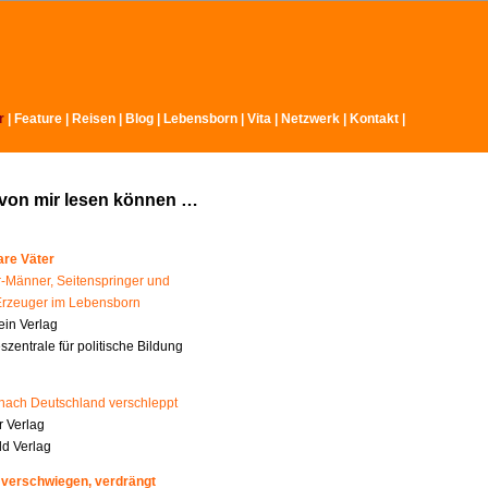
r
|
Feature
|
Reisen
|
Blog
|
Lebensborn
|
Vita
|
Netzwerk
|
Kontakt
|
 von mir lesen können …
re Väter
-Männer, Seitenspringer und
Erzeuger im Lebensborn
ein Verlag
zentrale für politische Bildung
nach Deutschland verschleppt
 Verlag
ld Verlag
 verschwiegen, verdrängt