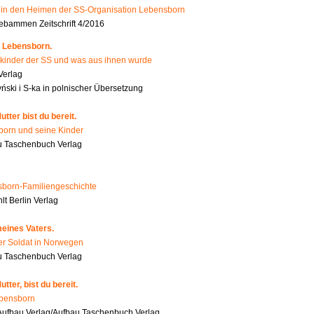
n den Heimen der SS-Organisation Lebensborn
bammen Zeitschrift 4/2016
 Lebensborn.
kinder der SS und was aus ihnen wurde
Verlag
ński i S-ka in polnischer Übersetzung
tter bist du bereit.
orn und seine Kinder
 Taschenbuch Verlag
born-Familiengeschichte
t Berlin Verlag
eines Vaters.
er Soldat in Norwegen
u Taschenbuch Verlag
tter, bist du bereit.
ebensborn
ufbau Verlag/Aufbau Taschenbuch Verlag