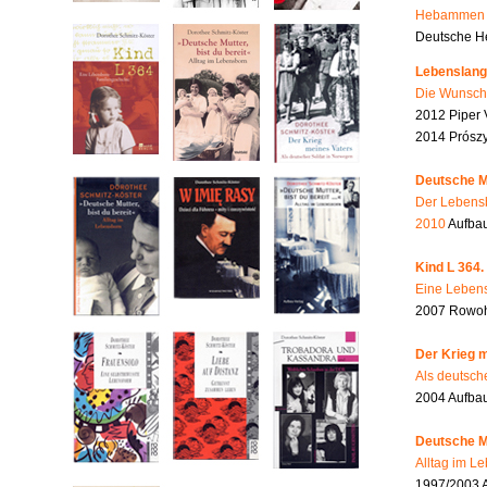
Hebammen i
Deutsche He
Lebenslang
Die Wunsch
2012 Piper 
2014 Prószy
Deutsche Mu
Der Lebensb
2010
Aufbau
Kind L 364.
Eine Lebens
2007 Rowohl
Der Krieg m
Als deutsch
2004 Aufba
Deutsche Mu
Alltag im L
1997/2003 A