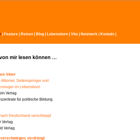
r
|
Feature
|
Reisen
|
Blog
|
Lebensborn
|
Vita
|
Netzwerk
|
Kontakt
|
 von mir lesen können …
re Väter
-Männer, Seitenspringer und
Erzeuger im Lebensborn
ein Verlag
zentrale für politische Bildung
nach Deutschland verschleppt
 Verlag
ld Verlag
 verschwiegen, verdrängt