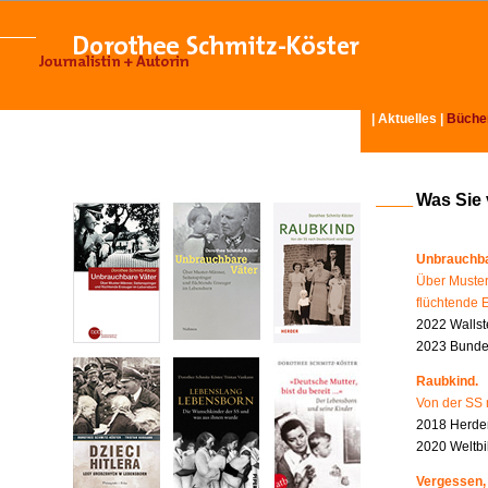
|
Aktuelles
|
Büche
Was Sie
Unbrauchba
Über Muster
flüchtende 
2022 Wallst
2023 Bundes
Raubkind.
Von der SS 
2018 Herder
2020 Weltbi
Vergessen,