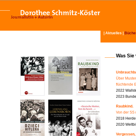
|
Aktuelles
|
Büche
Was Sie
Unbrauchba
Über Muster
flüchtende 
2022 Wallst
2023 Bundes
Raubkind.
Von der SS 
2018 Herder
2020 Weltbi
Vergessen,