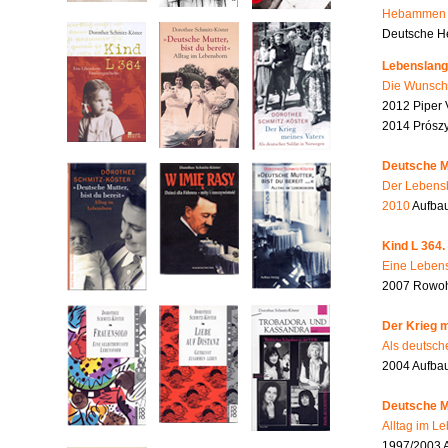
Hebammen i
Deutsche He
Lebenslang
Die Wunsch
2012 Piper 
2014 Prószy
Deutsche Mu
Der Lebensb
2010
Aufbau
Kind L 364.
Eine Lebens
2007 Rowohl
Der Krieg m
Als deutsch
2004 Aufba
Deutsche Mu
Alltag im L
1997/2003 A