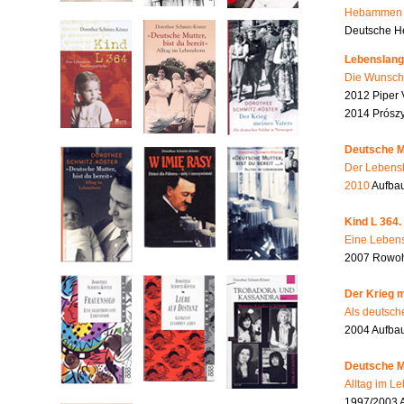
Hebammen i
Deutsche He
Lebenslang
Die Wunsch
2012 Piper 
2014 Prószy
Deutsche Mu
Der Lebensb
2010
Aufbau
Kind L 364.
Eine Lebens
2007 Rowohl
Der Krieg m
Als deutsch
2004 Aufba
Deutsche Mu
Alltag im L
1997/2003 A