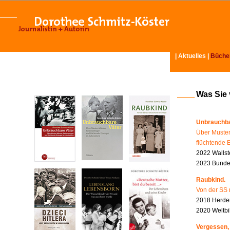
|
Aktuelles
|
Büche
Was Sie
Unbrauchba
Über Muster
flüchtende 
2022 Wallst
2023 Bundes
Raubkind.
Von der SS 
2018 Herder
2020 Weltbi
Vergessen,