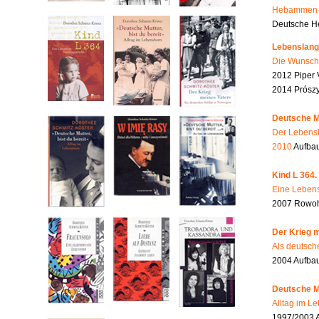
Hebammen i
Deutsche He
Lebenslang
Die Wunsch
2012 Piper 
2014 Prószy
Deutsche Mu
Der Lebensb
2010
Aufbau
Kind L 364.
Eine Lebens
2007 Rowohl
Der Krieg m
Als deutsch
2004 Aufba
Deutsche Mu
Alltag im L
1997/2003 A