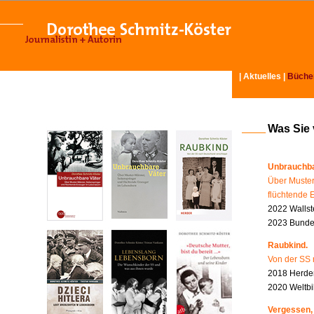
|
Aktuelles
|
Büche
Was Sie
Unbrauchba
Über Muster
flüchtende 
2022 Wallst
2023 Bundes
Raubkind.
Von der SS 
2018 Herder
2020 Weltbi
Vergessen,