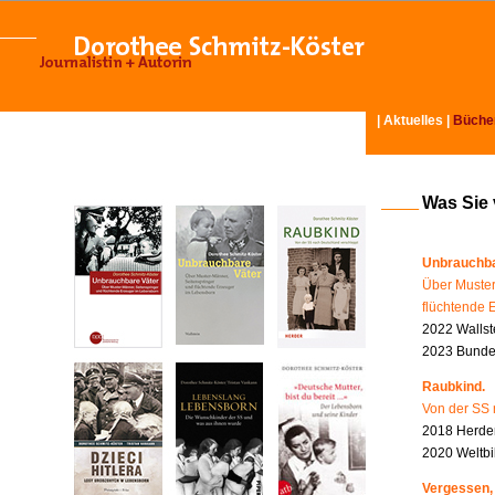
|
Aktuelles
|
Büche
Was Sie
Unbrauchba
Über Muster
flüchtende 
2022 Wallst
2023 Bundes
Raubkind.
Von der SS 
2018 Herder
2020 Weltbi
Vergessen,