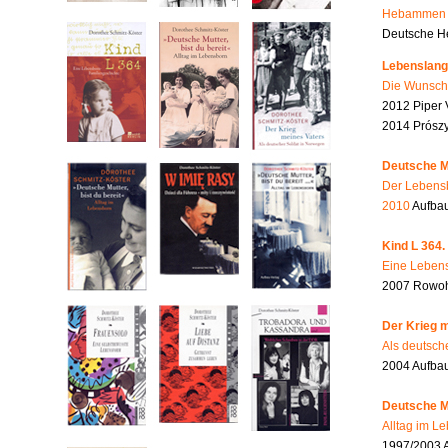
Hebammen i
Deutsche He
Lebenslang
Die Wunsch
2012 Piper 
2014 Prószy
Deutsche Mu
Der Lebensb
2010
Aufbau
Kind L 364.
Eine Lebens
2007 Rowohl
Der Krieg m
Als deutsch
2004 Aufba
Deutsche Mu
Alltag im L
1997/2003 A