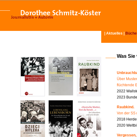
|
Aktuelles
|
Büche
Was Sie
Unbrauchba
Über Muster
flüchtende 
2022 Wallst
2023 Bundes
Raubkind.
Von der SS 
2018 Herder
2020 Weltbi
Vergessen,