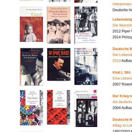
Hebammen i
Deutsche He
Lebenslang
Die Wunsch
2012 Piper 
2014 Prószy
Deutsche Mu
Der Lebensb
2010
Aufbau
Kind L 364.
Eine Lebens
2007 Rowohl
Der Krieg m
Als deutsch
2004 Aufba
Deutsche Mu
Alltag im L
1997/2003 A