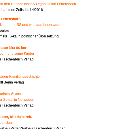
n den Heimen der SS-Organisation Lebensborn
bammen Zeitschrift 4/2016
 Lebensborn.
kinder der SS und was aus ihnen wurde
Verlag
ński i S-ka in polnischer Übersetzung
tter bist du bereit.
orn und seine Kinder
 Taschenbuch Verlag
born-Familiengeschichte
t Berlin Verlag
eines Vaters.
er Soldat in Norwegen
u Taschenbuch Verlag
tter, bist du bereit.
ebensborn
ufbau Verlag/Aufbau Taschenbuch Verlag