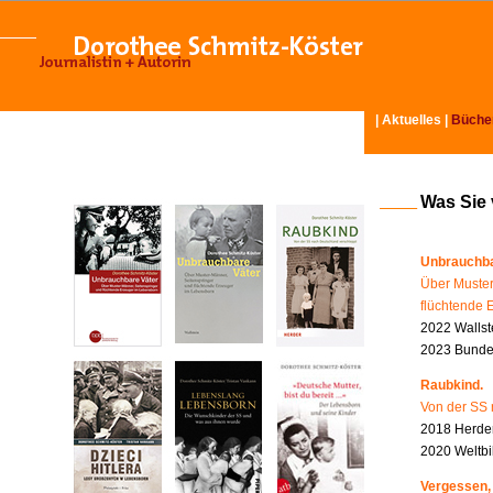
|
Aktuelles
|
Büche
Was Sie
Unbrauchba
Über Muster
flüchtende 
2022 Wallst
2023 Bundes
Raubkind.
Von der SS 
2018 Herder
2020 Weltbi
Vergessen,