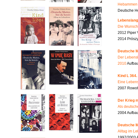
Hebammen i
Deutsche He
Lebenslang
Die Wunsch
2012 Piper 
2014 Prószy
Deutsche Mu
Der Lebensb
2010
Aufbau
Kind L 364.
Eine Lebens
2007 Rowohl
Der Krieg m
Als deutsch
2004 Aufba
Deutsche Mu
Alltag im L
1997/2003 A