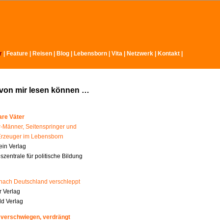
r
|
Feature
|
Reisen
|
Blog
|
Lebensborn
|
Vita
|
Netzwerk
|
Kontakt
|
 von mir lesen können …
re Väter
-Männer, Seitenspringer und
Erzeuger im Lebensborn
ein Verlag
zentrale für politische Bildung
nach Deutschland verschleppt
 Verlag
ld Verlag
 verschwiegen, verdrängt