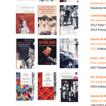
Hebammen i
Deutsche He
Lebenslang
Die Wunsch
2012 Piper 
2014 Prószy
Deutsche Mu
Der Lebensb
2010
Aufbau
Kind L 364.
Eine Lebens
2007 Rowohl
Der Krieg m
Als deutsch
2004 Aufba
Deutsche Mu
Alltag im L
1997/2003 A