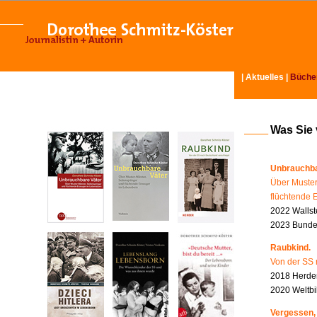
|
Aktuelles
|
Büche
Was Sie
Unbrauchba
Über Muster
flüchtende 
2022 Wallst
2023 Bundes
Raubkind.
Von der SS 
2018 Herder
2020 Weltbi
Vergessen,