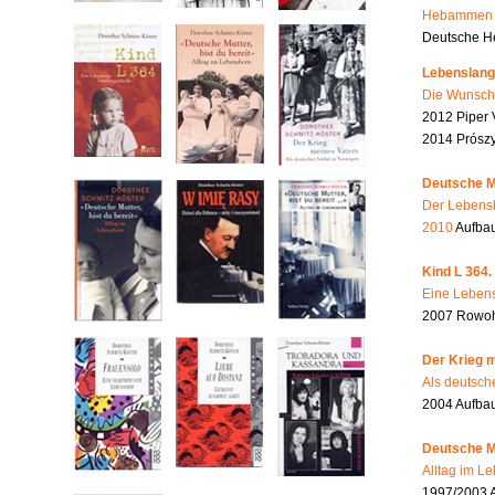
Hebammen i
Deutsche He
Lebenslang
Die Wunsch
2012 Piper 
2014 Prószy
Deutsche Mu
Der Lebensb
2010
Aufbau
Kind L 364.
Eine Lebens
2007 Rowohl
Der Krieg m
Als deutsch
2004 Aufba
Deutsche Mu
Alltag im L
1997/2003 A