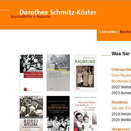
|
Aktuelles
|
Büche
Was Sie
Unbrauchba
Über Muster
flüchtende 
2022 Wallst
2023 Bundes
Raubkind.
Von der SS 
2018 Herder
2020 Weltbi
Vergessen,