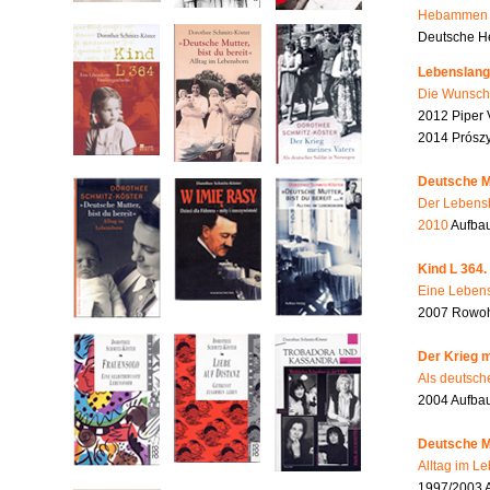
Hebammen i
Deutsche He
Lebenslang
Die Wunsch
2012 Piper 
2014 Prószy
Deutsche Mu
Der Lebensb
2010
Aufbau
Kind L 364.
Eine Lebens
2007 Rowohl
Der Krieg m
Als deutsch
2004 Aufba
Deutsche Mu
Alltag im L
1997/2003 A