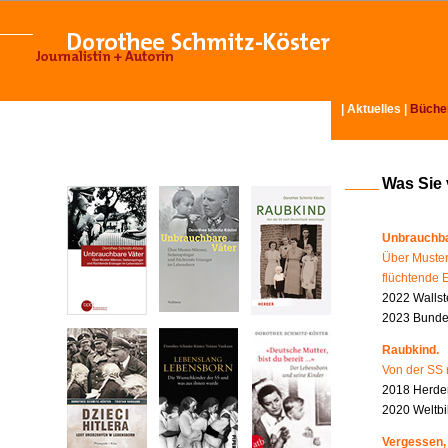
|
Aktuelles
|
Büche
Was Sie
Unbrauchba
Über Muster
flüchtende 
2022 Wallst
2023 Bundes
Raubkind.
Von der SS 
2018 Herder
2020 Weltbi
Vergessen,