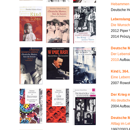
Hebammen i
Deutsche He
Lebenslang
Die Wunsch
2012 Piper 
2014 Prószy
Deutsche Mu
Der Lebensb
2010
Aufbau
Kind L 364.
Eine Lebens
2007 Rowohl
Der Krieg m
Als deutsch
2004 Aufba
Deutsche Mu
Alltag im L
1997/2003 A