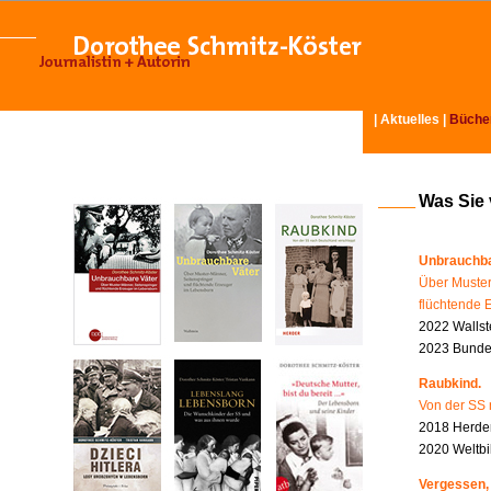
|
Aktuelles
|
Büche
Was Sie
Unbrauchba
Über Muster
flüchtende 
2022 Wallst
2023 Bundes
Raubkind.
Von der SS 
2018 Herder
2020 Weltbi
Vergessen,