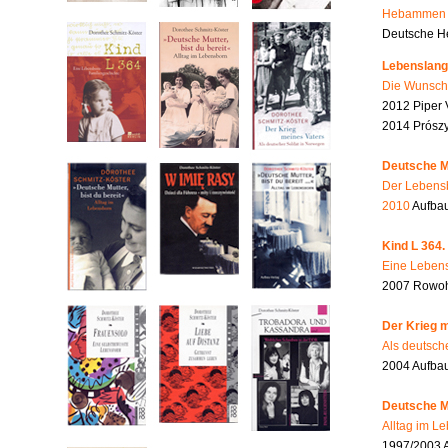
Hebammen i
Deutsche He
Lebenslang
Die Wunsch
2012 Piper 
2014 Prószy
Deutsche Mu
Der Lebensb
2010
Aufbau
Kind L 364.
Eine Lebens
2007 Rowohl
Der Krieg m
Als deutsch
2004 Aufba
Deutsche Mu
Alltag im L
1997/2003 A