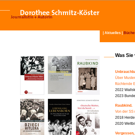
|
Aktuelles
|
Büche
Was Sie
Unbrauchba
Über Muster
flüchtende 
2022 Wallst
2023 Bundes
Raubkind.
Von der SS 
2018 Herder
2020 Weltbi
Vergessen,