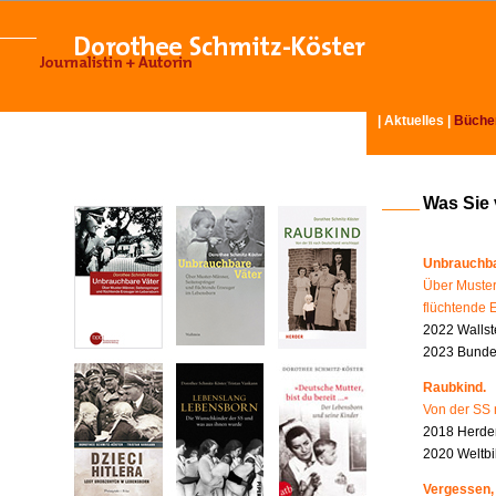
|
Aktuelles
|
Büche
Was Sie
Unbrauchba
Über Muster
flüchtende 
2022 Wallst
2023 Bundes
Raubkind.
Von der SS 
2018 Herder
2020 Weltbi
Vergessen,