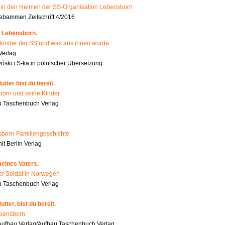
n den Heimen der SS-Organisation Lebensborn
bammen Zeitschrift 4/2016
 Lebensborn.
kinder der SS und was aus ihnen wurde
Verlag
ński i S-ka in polnischer Übersetzung
tter bist du bereit.
orn und seine Kinder
 Taschenbuch Verlag
born-Familiengeschichte
t Berlin Verlag
eines Vaters.
er Soldat in Norwegen
u Taschenbuch Verlag
tter, bist du bereit.
ebensborn
ufbau Verlag/Aufbau Taschenbuch Verlag