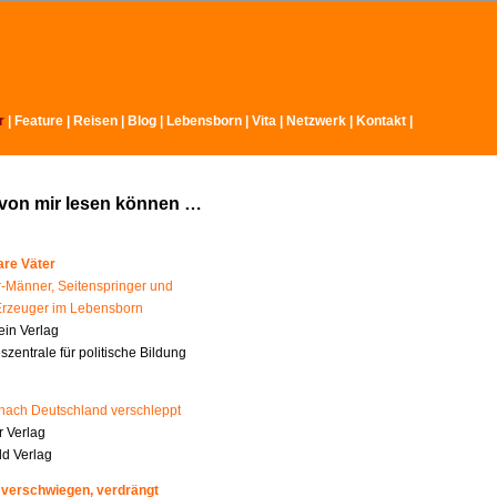
r
|
Feature
|
Reisen
|
Blog
|
Lebensborn
|
Vita
|
Netzwerk
|
Kontakt
|
 von mir lesen können …
re Väter
-Männer, Seitenspringer und
Erzeuger im Lebensborn
ein Verlag
zentrale für politische Bildung
nach Deutschland verschleppt
 Verlag
ld Verlag
 verschwiegen, verdrängt