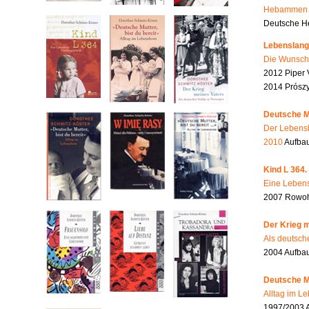
Hebammen i
Deutsche He
Lebenslang
Die Wunsch
2012 Piper 
2014 Prószy
Deutsche Mu
Der Lebensb
2010
Aufbau
Kind L 364.
Eine Lebens
2007 Rowohl
Der Krieg m
Als deutsch
2004 Aufba
Deutsche Mu
Alltag im L
1997/2003 A