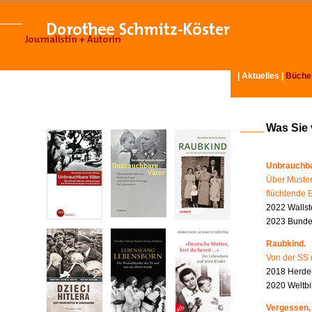
|
Aktuelles
|
Büche
Was Sie
Unbrauchba
Über Muster
flüchtende 
2022 Wallst
2023 Bundes
Raubkind.
Von der SS 
2018 Herder
2020 Weltbi
Vergessen,