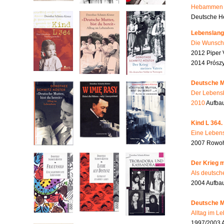
Hebammen i
Deutsche He
Lebenslang
Die Wunsch
2012 Piper 
2014 Prószy
Deutsche Mu
Der Lebensb
2010
Aufbau
Kind L 364.
Eine Lebens
2007 Rowohl
Der Krieg m
Als deutsch
2004 Aufba
Deutsche Mu
Alltag im L
1997/2003 A