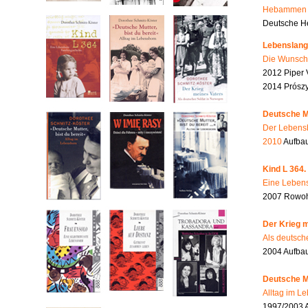
Hebammen i
Deutsche He
Lebenslang
Die Wunsch
2012 Piper 
2014 Prószy
Deutsche Mu
Der Lebensb
2010
Aufbau
Kind L 364.
Eine Lebens
2007 Rowohl
Der Krieg m
Als deutsch
2004 Aufba
Deutsche Mu
Alltag im L
1997/2003 A