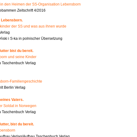
n den Heimen der SS-Organisation Lebensborn
bammen Zeitschrift 4/2016
 Lebensborn.
kinder der SS und was aus ihnen wurde
Verlag
ński i S-ka in polnischer Übersetzung
tter bist du bereit.
orn und seine Kinder
 Taschenbuch Verlag
born-Familiengeschichte
t Berlin Verlag
eines Vaters.
er Soldat in Norwegen
u Taschenbuch Verlag
tter, bist du bereit.
ebensborn
ufbau Verlag/Aufbau Taschenbuch Verlag