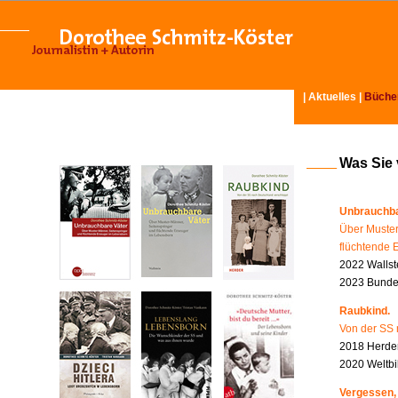
|
Aktuelles
|
Büche
Was Sie
Unbrauchba
Über Muster
flüchtende 
2022 Wallst
2023 Bundes
Raubkind.
Von der SS 
2018 Herder
2020 Weltbi
Vergessen,