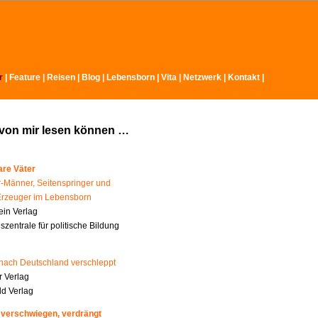
r
|
Feature
|
Reisen
|
Blog
|
Lebensborn
|
Vita
|
Netzwerk
|
Kontakt
|
 von mir lesen können …
re Väter
-Männer, Seitenspringer und
Erzeuger im Lebensborn
ein Verlag
zentrale für politische Bildung
nach Deutschland verschleppt
 Verlag
ld Verlag
 verschwiegen, verdrängt