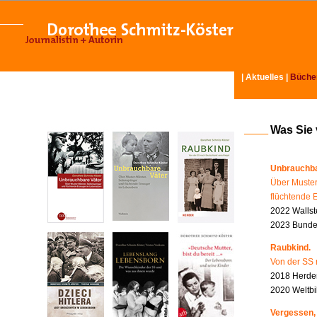
|
Aktuelles
|
Büche
Was Sie
Unbrauchba
Über Muster
flüchtende 
2022 Wallst
2023 Bundes
Raubkind.
Von der SS 
2018 Herder
2020 Weltbi
Vergessen,