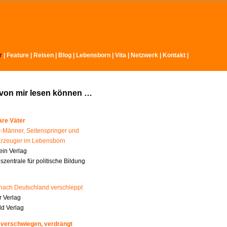
r
|
Feature
|
Reisen
|
Blog
|
Lebensborn
|
Vita
|
Netzwerk
|
Kontakt
|
 von mir lesen können …
re Väter
-Männer, Seitenspringer und
Erzeuger im Lebensborn
ein Verlag
zentrale für politische Bildung
nach Deutschland verschleppt
 Verlag
ld Verlag
 verschwiegen, verdrängt