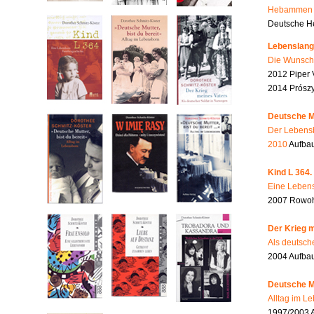
Hebammen i
Deutsche He
Lebenslang
Die Wunsch
2012 Piper 
2014 Prószy
Deutsche Mu
Der Lebensb
2010
Aufbau
Kind L 364.
Eine Lebens
2007 Rowohl
Der Krieg m
Als deutsch
2004 Aufba
Deutsche Mu
Alltag im L
1997/2003 A