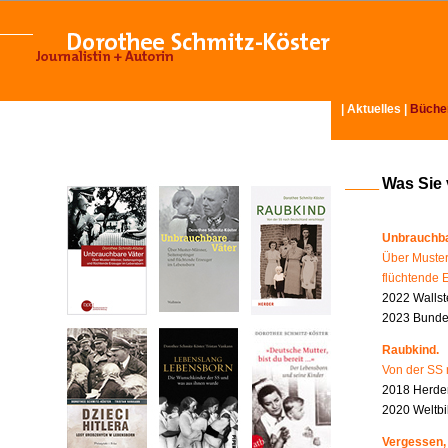
|
Aktuelles
|
Büche
Was Sie
Unbrauchba
Über Muster
flüchtende 
2022 Wallst
2023 Bundes
Raubkind.
Von der SS 
2018 Herder
2020 Weltbi
Vergessen,