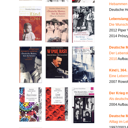
Hebammen i
Deutsche He
Lebenslang
Die Wunsch
2012 Piper 
2014 Prószy
Deutsche Mu
Der Lebensb
2010
Aufbau
Kind L 364.
Eine Lebens
2007 Rowohl
Der Krieg m
Als deutsch
2004 Aufba
Deutsche Mu
Alltag im L
1997/2003 A