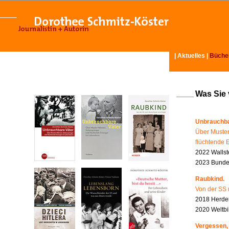
|
Aktuelles
|
Büche
Was Sie
Unbrauchba
Über Muster
flüchtende 
2022 Wallst
2023 Bundes
Raubkind.
Von der SS 
2018 Herder
2020 Weltbi
Vergessen,