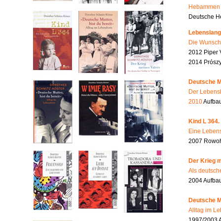
Hebammen i
Deutsche He
Lebenslang
Die Wunsch
2012 Piper 
2014 Prószy
Deutsche Mu
Der Lebensb
2010
Aufbau
Kind L 364.
Eine Lebens
2007 Rowohl
Der Krieg m
Als deutsch
2004 Aufba
Deutsche Mu
Alltag im L
1997/2003 A